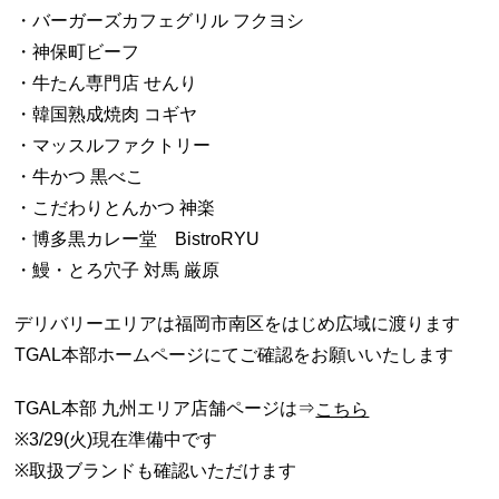
・バーガーズカフェグリル フクヨシ
・神保町ビーフ
・牛たん専門店 せんり
・韓国熟成焼肉 コギヤ
・マッスルファクトリー
・牛かつ 黒べこ
・こだわりとんかつ 神楽
・博多黒カレー堂 BistroRYU
・鰻・とろ穴子 対馬 厳原
デリバリーエリアは福岡市南区をはじめ広域に渡ります
TGAL本部ホームページにてご確認をお願いいたします
TGAL本部 九州エリア店舗ページは⇒
こちら
※3/29(火)現在準備中です
※取扱ブランドも確認いただけます