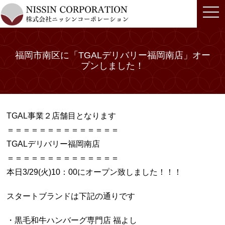
togg
navi
福岡市南区に「TGALデリバリー福岡南店」オー
プンしました！
TGAL事業２店舗目となります
＝＝＝＝＝＝＝＝＝＝＝＝＝＝
TGALデリバリー福岡南店
＝＝＝＝＝＝＝＝＝＝＝＝＝＝
本日3/29(火)10：00にオープン致しました！！！
スタートブランドは下記の通りです
・黒毛和牛ハンバーグ専門店 福よし