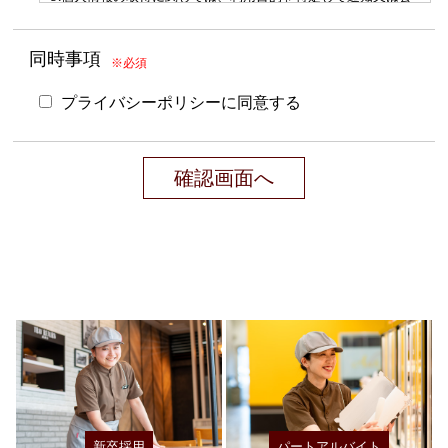
表し、その利用目的の範囲内において個人情報を利用いたしま
す。
同時事項
※必須
4.保有する個人情報について、ご本人からの開示、訂正、利用
停止の依頼を所定の方法でお受けし、誠意を持って対処いたし
プライバシーポリシーに同意する
ます。
2.利用目的
ご本人により提供頂いたり、その他の方法により収集した
個人情報は、以下に列挙した目的やその他予め明示致しま
した利用目的の範囲内でのみご利用いたします。法により
例外と認めている場合を除き、その目的の範囲を超えて個
人情報を利用する場合は、事前にご本人に利用目的につい
てご了解をいただきます。ご本人のご了解をいただけない
場合、当社は利用目的を超えた個人情報の利用はいたしま
せん。各グループ会社業務内容により以下の様に定める。
1.割引や優待、キャンペーンに関する情報を提供する為
新卒採用
パートアルバイト