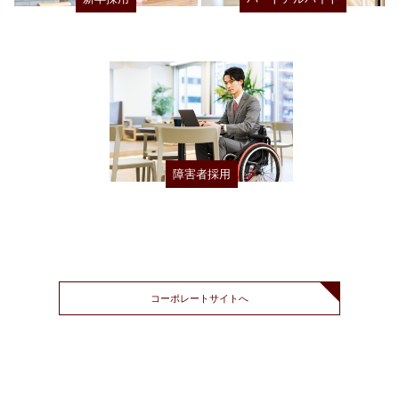
2.業態開発の基礎資料として使用する為
3.個顧客からのクレーム情報により謝罪及び改善につなげる為
4.お客様への連絡及び確認の為
5.FC加盟の募集と案内を送付する為
6.採用に関する業務を行う為
7.その他前述の各種業務に伴う業務実施の為
障害者採用
3.第三者提供に関して
当社は個人情報を第三者に提供いたしません。ただし以下
の場合は除きます。
1.ご本人より同意が得られた場合
コーポレートサイトへ
2.情報提供者及び公衆の生命、健康、財産などの重大な利益を
保護する為に必要な場合
3.法的根拠に基づく請求があった場合
4.当社お客様センター並びに予約センターに、FC加盟店に関す
るお問い合わせがあった場合